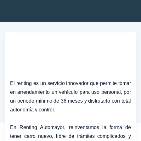
Renting Empres
Administración de flotas
Renting Persona
Servicio al Cliente
Mantenimiento Prep
El
renting
es un servicio innovador que permite tomar
en arrendamiento un vehículo para uso personal, por
un periodo mínimo de 36 meses y disfrutarlo con total
autonomía y control.
En
Renting Automayor
, reinventamos la forma de
tener carro nuevo, libre de trámites complicados y