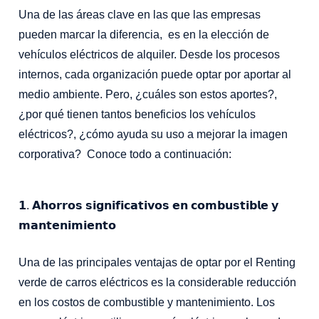
Una de las áreas clave en las que las empresas
pueden marcar la diferencia, es en la elección de
vehículos eléctricos de alquiler. Desde los procesos
internos, cada organización puede optar por aportar al
medio ambiente. Pero, ¿cuáles son estos aportes?,
¿por qué tienen tantos beneficios los vehículos
eléctricos?, ¿cómo ayuda su uso a mejorar la imagen
corporativa? Conoce todo a continuación:
𝟭. 𝗔𝗵𝗼𝗿𝗿𝗼𝘀 𝘀𝗶𝗴𝗻𝗶𝗳𝗶𝗰𝗮𝘁𝗶𝘃𝗼𝘀 𝗲𝗻 𝗰𝗼𝗺𝗯𝘂𝘀𝘁𝗶𝗯𝗹𝗲 𝘆
𝗺𝗮𝗻𝘁𝗲𝗻𝗶𝗺𝗶𝗲𝗻𝘁𝗼
Una de las principales ventajas de optar por el Renting
verde de carros eléctricos es la considerable reducción
en los costos de combustible y mantenimiento. Los