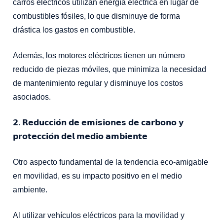
carros eléctricos utilizan energía eléctrica en lugar de
combustibles fósiles, lo que disminuye de forma
drástica los gastos en combustible.
Además, los motores eléctricos tienen un número
reducido de piezas móviles, que minimiza la necesidad
de mantenimiento regular y disminuye los costos
asociados.⁣
𝟮. 𝗥𝗲𝗱𝘂𝗰𝗰𝗶𝗼́𝗻 𝗱𝗲 𝗲𝗺𝗶𝘀𝗶𝗼𝗻𝗲𝘀 𝗱𝗲 𝗰𝗮𝗿𝗯𝗼𝗻𝗼 𝘆
𝗽𝗿𝗼𝘁𝗲𝗰𝗰𝗶𝗼́𝗻 𝗱𝗲𝗹 𝗺𝗲𝗱𝗶𝗼 𝗮𝗺𝗯𝗶𝗲𝗻𝘁𝗲⁣
Otro aspecto fundamental de la tendencia eco-amigable
en movilidad, es su impacto positivo en el medio
ambiente.
Al utilizar vehículos eléctricos para la movilidad y