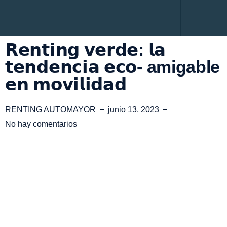
Renting Empres
Administración de flotas
Renting Persona
Servicio al Cliente
Mantenimiento Prep
𝗥𝗲𝗻𝘁𝗶𝗻𝗴 𝘃𝗲𝗿𝗱𝗲: 𝗹𝗮
𝘁𝗲𝗻𝗱𝗲𝗻𝗰𝗶𝗮 𝗲𝗰𝗼- amigable
𝗲𝗻 𝗺𝗼𝘃𝗶𝗹𝗶𝗱𝗮𝗱 ⁣
RENTING AUTOMAYOR
junio 13, 2023
No hay comentarios