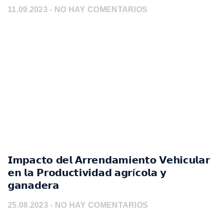
11.09.2023
NO HAY COMENTARIOS
𝗜𝗺𝗽𝗮𝗰𝘁𝗼 𝗱𝗲𝗹 𝗔𝗿𝗿𝗲𝗻𝗱𝗮𝗺𝗶𝗲𝗻𝘁𝗼 𝗩𝗲𝗵𝗶𝗰𝘂𝗹𝗮𝗿
𝗲𝗻 𝗹𝗮 𝗣𝗿𝗼𝗱𝘂𝗰𝘁𝗶𝘃𝗶𝗱𝗮𝗱 𝗮𝗴𝗿í𝗰𝗼𝗹𝗮 𝘆
𝗴𝗮𝗻𝗮𝗱𝗲𝗿𝗮⁣
25.08.2023
NO HAY COMENTARIOS