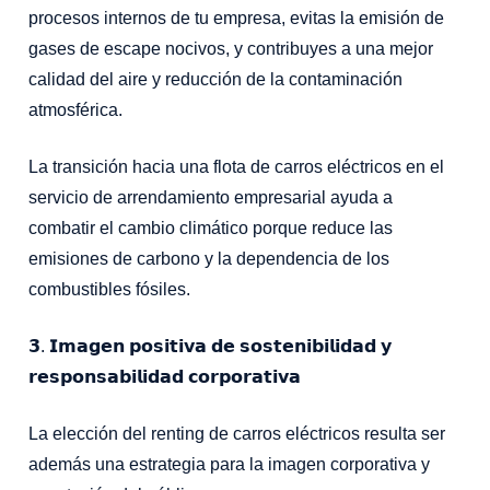
procesos internos de tu empresa, evitas la emisión de
gases de escape nocivos, y contribuyes a una mejor
calidad del aire y reducción de la contaminación
atmosférica.
La transición hacia una flota de carros eléctricos en el
servicio de arrendamiento empresarial ayuda a
combatir el cambio climático porque reduce las
emisiones de carbono y la dependencia de los
combustibles fósiles.⁣
𝟯. 𝗜𝗺𝗮𝗴𝗲𝗻 𝗽𝗼𝘀𝗶𝘁𝗶𝘃𝗮 𝗱𝗲 𝘀𝗼𝘀𝘁𝗲𝗻𝗶𝗯𝗶𝗹𝗶𝗱𝗮𝗱 𝘆
𝗿𝗲𝘀𝗽𝗼𝗻𝘀𝗮𝗯𝗶𝗹𝗶𝗱𝗮𝗱 𝗰𝗼𝗿𝗽𝗼𝗿𝗮𝘁𝗶𝘃𝗮⁣
La elección del renting de carros eléctricos resulta ser
además una estrategia para la imagen corporativa y