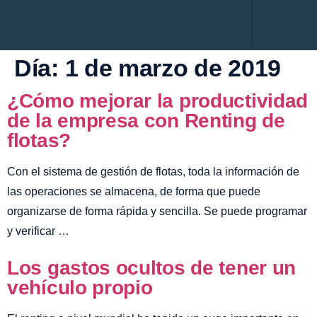
Renting Empres
Administración de flotas
Renting Persona
Servicio al Cliente
Mantenimiento Prep
Día:
1 de marzo de 2019
¿Cómo mejorar la productividad
de la empresa con Renting de
flotas?
Con el sistema de gestión de flotas, toda la información de
las operaciones se almacena, de forma que puede
organizarse de forma rápida y sencilla. Se puede programar
y verificar …
Los gastos ocultos de tener un
vehículo propio