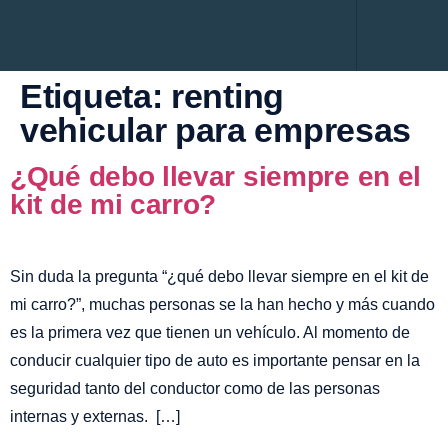
Renting Empres
Administración de flotas
Renting Persona
Servicio al Cliente
Mantenimiento Prep
Etiqueta:
renting
vehicular para empresas
¿Qué debo llevar siempre en el
kit de mi carro?
Sin duda la pregunta “¿qué debo llevar siempre en el kit de
mi carro?”, muchas personas se la han hecho y más cuando
es la primera vez que tienen un vehículo. Al momento de
conducir cualquier tipo de auto es importante pensar en la
seguridad tanto del conductor como de las personas
internas y externas. […]